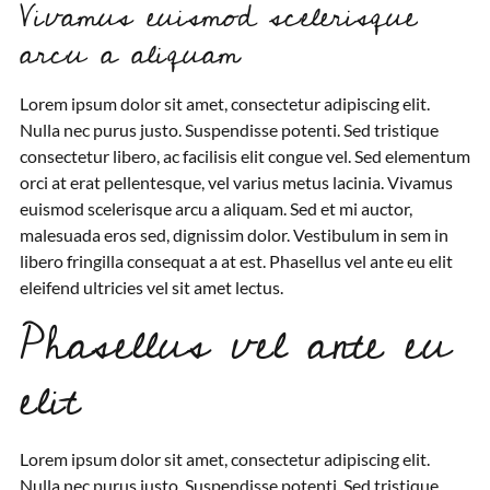
Vivamus euismod scelerisque
arcu a aliquam
Lorem ipsum dolor sit amet, consectetur adipiscing elit.
Nulla nec purus justo. Suspendisse potenti. Sed tristique
consectetur libero, ac facilisis elit congue vel. Sed elementum
orci at erat pellentesque, vel varius metus lacinia. Vivamus
euismod scelerisque arcu a aliquam. Sed et mi auctor,
malesuada eros sed, dignissim dolor. Vestibulum in sem in
libero fringilla consequat a at est. Phasellus vel ante eu elit
eleifend ultricies vel sit amet lectus.
Phasellus vel ante eu
elit
Lorem ipsum dolor sit amet, consectetur adipiscing elit.
Nulla nec purus justo. Suspendisse potenti. Sed tristique