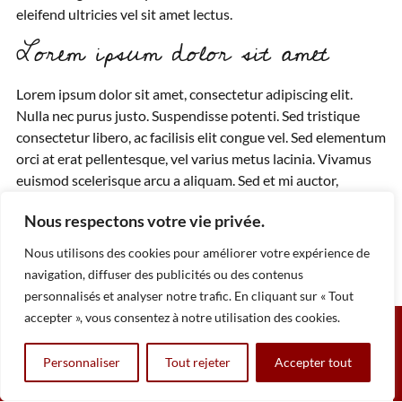
eleifend ultricies vel sit amet lectus.
Lorem ipsum dolor sit amet
Lorem ipsum dolor sit amet, consectetur adipiscing elit.
Nulla nec purus justo. Suspendisse potenti. Sed tristique
consectetur libero, ac facilisis elit congue vel. Sed elementum
orci at erat pellentesque, vel varius metus lacinia. Vivamus
euismod scelerisque arcu a aliquam. Sed et mi auctor,
malesuada eros sed, dignissim dolor. Vestibulum in sem in
Nous respectons votre vie privée.
libero fringilla consequat a at est. Phasellus vel ante eu elit
eleifend ultricies vel sit amet lectus.
Nous utilisons des cookies pour améliorer votre expérience de
navigation, diffuser des publicités ou des contenus
personnalisés et analyser notre trafic. En cliquant sur « Tout
accepter », vous consentez à notre utilisation des cookies.
Personnaliser
Tout rejeter
Accepter tout